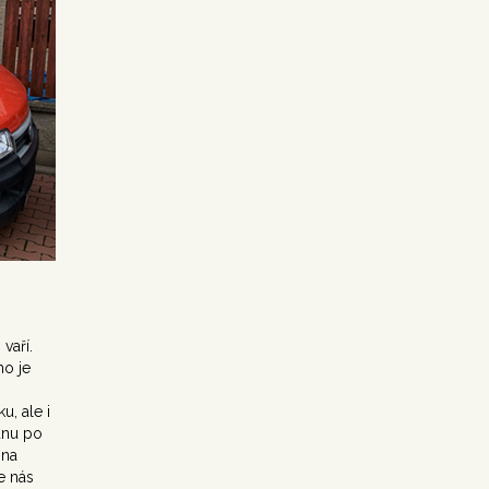
vaří.
ho je
u, ale i
dnu po
 na
e nás