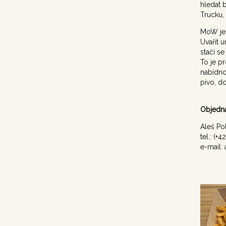
hledat 
Trucku
MoW je 
Uvařit 
stačí s
To je p
nabídno
pivo, d
Objedná
Aleš Po
tel.: (+
e-mail: