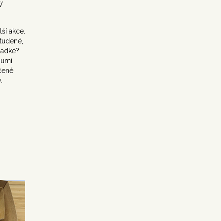
W
ší akce.
studené,
ladké?
 umí
čené
.