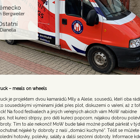
ěmecko
h Bergweiler
Ostatní
Dianella
uck – meals on wheels
ck je projektem dvou kamarádů Míly a Aleše, sousedů, kteří oba rádi 
to sousedskými výměnami jídel přes plot, diskuzemi o vaření, až z to
uck! Na food festivalech a jiných veřejných akcích vám MoW nabídne
ps, hot kuřecí stripsy, pro děti kuřecí popcorn, nějakou dobrou polévk
obroty. Tím to ale nekončí! MoW bude také možné potkat párkrát v tý
 ochutnat nějaké ty dobroty z naší „domácí kuchyně“. Těšit se můžete
olední hotovky, polévky, saláty a další sezónní dobroty. Informace kd