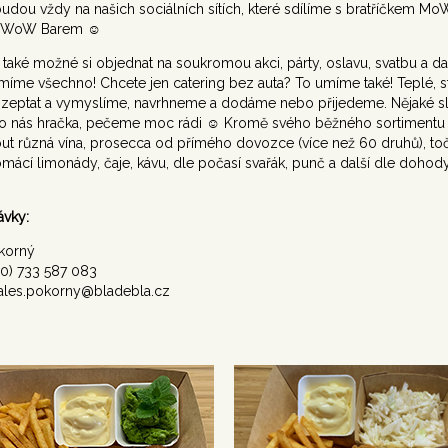
budou vždy na našich sociálních sítích, které sdílíme s bratříčkem Mo
, WoW Barem ☺
také možné si objednat na soukromou akci, párty, oslavu, svatbu a dal
umíme všechno! Chcete jen catering bez auta? To umíme také! Teplé, 
e zeptat a vymyslíme, navrhneme a dodáme nebo přijedeme. Nějaké s
ro nás hračka, pečeme moc rádi ☺ Kromě svého běžného sortimentu
ut různá vína, prosecca od přímého dovozce (více než 60 druhů), to
omácí limonády, čaje, kávu, dle počasí svařák, punč a další dle dohody
vky:
korný
420) 733 587 083
 ales.pokorny@bladebla.cz