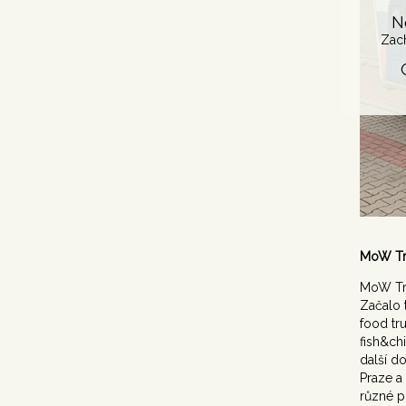
N
Zac
MoW Tr
MoW Tru
Začalo 
food tr
fish&chi
další d
Praze a
různé p