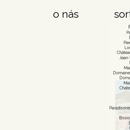
o nás
sor
P
Pie
Lo
Châtea
Jean-
Mai
Domaine 
Doma
Mai
Chate
Paradisone
Bosio