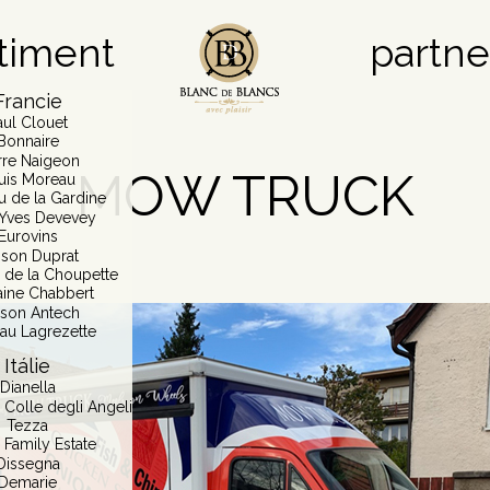
timent
partne
Francie
aul Clouet
Bonnaire
rre Naigeon
MOW TRUCK
uis Moreau
u de la Gardine
Yves Devevey
Eurovins
son Duprat
de la Choupette
ine Chabbert
son Antech
au Lagrezette
Itálie
Dianella
 Colle degli Angeli
Tezza
 Family Estate
Dissegna
Demarie